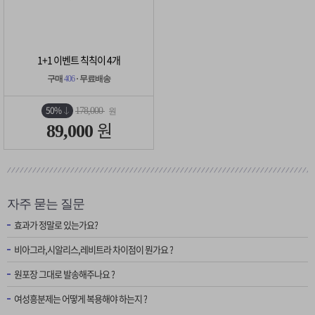
1+1 이벤트 칙칙이 4개
구매
406
· 무료배송
50%
178,000
원
원
89,000
자주 묻는 질문
효과가 정말로 있는가요?
비아그라,시알리스,레비트라 차이점이 뭔가요 ?
원포장 그대로 발송해주나요 ?
여성흥분제는 어떻게 복용해야 하는지 ?