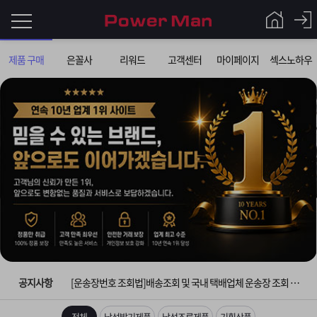
로
제품 구매
은꼴사
리워드
고객센터
마이페이지
섹스노하우
그
로
그
인
인
회
이
원
가
필
입
Q&A
요
파
입금확인이 안되는 상황을 대비해 꼭 입금후 고객센터 연락바랍니다.
합
워
제
[2026구정 연휴]설 연휴 배송 및 휴무 안내
니
맨
품
은
다.
공지사항
[운송장번호 조회법]배송조회 및 국내 택배업체 운송장 조회 하는법
[ios앱 오픈]아이폰 고객 앱설치 가능합니다.
전체
남성발기제품
남성조루제품
기획상품