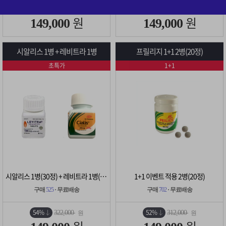
52%
54%
308,000
322,000
원
원
원
원
149,000
149,000
시알리스 1병 + 레비트라 1병
프릴리지 1+1 2병(20정)
초특가
1+1
시알리스 1병(30정) + 레비트라 1병(30정)
1+1 이벤트 적용 2병(20정)
구매
525
· 무료배송
구매
702
· 무료배송
54%
52%
322,000
312,000
원
원