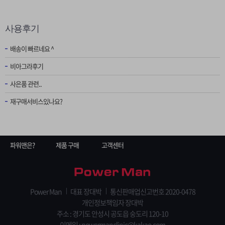
사용후기
배송이 빠르네요 ^
비아그라후기
사은품 관련..
재구매서비스있나요?
파워맨은?
제품 구매
고객센터
Power Man
대표 장대박
통신판매업신고번호 2020-0478
개인정보책임자 장대박
주소 : 경기도 안성시 공도읍 숭도리 120-10
이메일 : powermanclinic@kakao.com