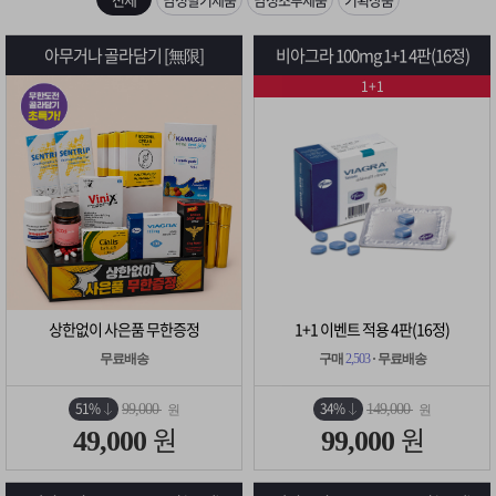
은?
구
꼴
섹
[무인택배함 이용 안내] 집 밖에 주소로 택배 받기
아무거나 골라담기 [無限]
비아그라 100mg 1+1 4판(16정)
매
사
스
고
1+1
입금확인이 안되는 상황을 대비해 꼭 입금후 고객센터 연락바랍니다.
노
객
마
[2026구정 연휴]설 연휴 배송 및 휴무 안내
하
센
이
주
우
터
페
문
이
조
상한없이 사은품 무한증정
1+1 이벤트 적용 4판(16정)
지
회
무료배송
구매
2,503
· 무료배송
51%
34%
99,000
149,000
원
원
원
원
49,000
99,000