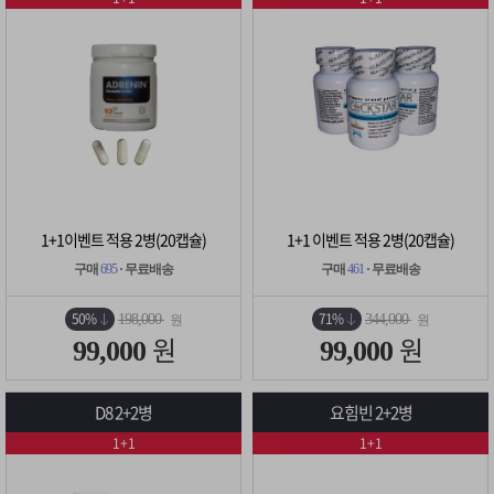
1+1이벤트 적용 2병(20캡슐)
1+1 이벤트 적용 2병(20캡슐)
구매
695
· 무료배송
구매
461
· 무료배송
50%
71%
198,000
344,000
원
원
원
원
99,000
99,000
D8 2+2병
요힘빈 2+2병
1+1
1+1