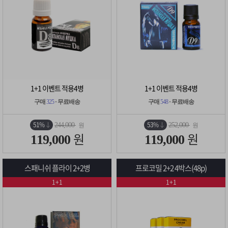
1+1 이벤트 적용4병
1+1 이벤트 적용4병
구매
325
· 무료배송
구매
548
· 무료배송
51%
53%
244,000
252,000
원
원
원
원
119,000
119,000
스패니쉬 플라이 2+2병
프로코밀 2+2 4박스(48p)
1+1
1+1