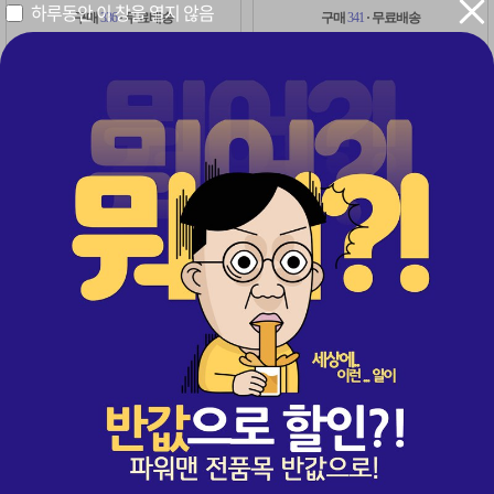
하루동안 이 창을 열지 않음
구매
336
· 무료배송
구매
341
· 무료배송
54%
54%
322,000
322,000
원
원
원
원
149,000
149,000
레비트라 1+1 2병(60정)
비아그라 1병 + 레비트라 1병
1+1
초특가
1+1 이벤트 적용 2병(60정)
비아그라 1병(30정) + 레비트라 1병(30정)
구매
2,292
· 무료배송
구매
371
· 무료배송