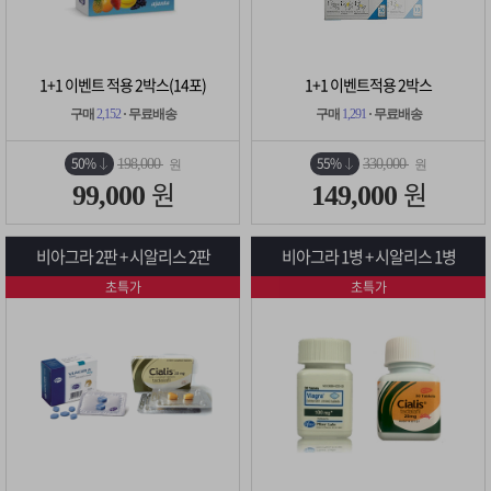
1+1 이벤트 적용 2박스(14포)
1+1 이벤트적용 2박스
구매
2,152
· 무료배송
구매
1,291
· 무료배송
50%
55%
198,000
330,000
원
원
원
원
99,000
149,000
비아그라 2판 + 시알리스 2판
비아그라 1병 + 시알리스 1병
초특가
초특가