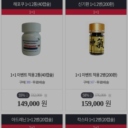
해포쿠 1+1 2통(40캡슐)
신기환 1+1 2병(200환)
1+1
1+1
1+1 이벤트 적용 2통(40캡슐)
1+1 이벤트 적용 2병(200환)
구매
388
· 무료배송
구매
167
· 무료배송
55%
58%
332,000
376,000
원
원
원
원
149,000
159,000
아드레닌 1+1 2병(20캡슐)
칵스타 1+1 2병(20캡슐)
1+1
1+1