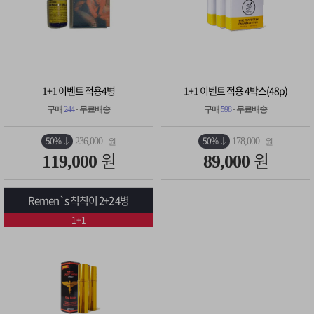
1+1 이벤트 적용4병
1+1 이벤트 적용 4박스(48p)
구매
244
· 무료배송
구매
598
· 무료배송
50%
50%
236,000
178,000
원
원
원
원
119,000
89,000
Remen`s 칙칙이 2+2 4병
1+1