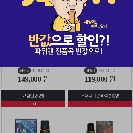
시알리스 1병(30정) + 레비트라 1병(30정)
1+1 이벤트 적용4병
구매
525
· 무료배송
구매
325
· 무료배송
54%
51%
322,000
244,000
원
원
원
원
149,000
119,000
요힘빈 2+2병
스패니쉬 플라이 2+2병
1+1
1+1