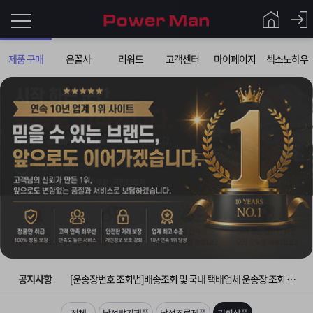
로
제품 구매
은꼴사
리워드
고객센터
마이페이지
섹스노하우
그
로
그
인
인
회
이
원
가
필
입
Q&A
요
파
입금확인이 안되는 상황을 대비해 꼭 입금후 고객센터 연락바랍니다.
합
워
제
[2026구정 연휴]설 연휴 배송 및 휴무 안내
니
맨
품
은
다.
공지사항
[운송장번호 조회법]배송조회 및 국내 택배업체 운송장 조회 하는법
[ios앱 오픈]아이폰 고객 앱설치 가능합니다.
전체
남성발기제품
남성조루제품
기획상품