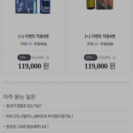
1+1 이벤트 적용4병
1+1 이벤트 적용4병
구매
548
· 무료배송
구매
244
· 무료배송
53%
50%
252,000
236,000
원
원
원
원
119,000
119,000
자주 묻는 질문
효과가 정말로 있는가요?
비아그라,시알리스,레비트라 차이점이 뭔가요 ?
원포장 그대로 발송해주나요 ?