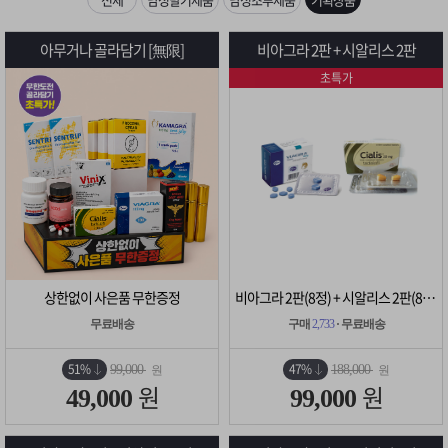
은?
구
꼴
섹
[무인택배함 이용 안내] 집 밖에 주소로 택배 받기
아무거나 골라담기 [無限]
비아그라 2판 + 시알리스 2판
매
사
스
고
초특가
입금확인이 안되는 상황을 대비해 꼭 입금후 고객센터 연락바랍니다.
노
객
마
[2026구정 연휴]설 연휴 배송 및 휴무 안내
하
센
이
주
우
터
페
문
이
조
상한없이 사은품 무한증정
비아그라 2판(8정) + 시알리스 2판(8정)
지
회
무료배송
구매
2,733
· 무료배송
51%
47%
99,000
188,000
원
원
원
원
49,000
99,000