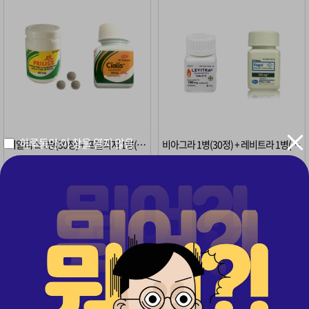
하루동안 이 창을 열지 않음
시알리스 1병(30정) + 프릴리지 1병(10정)
비아그라 1병(30정) + 레비트라 1병(30정)
구매
341
· 무료배송
구매
371
· 무료배송
54%
54%
322,000
322,000
원
원
원
원
149,000
149,000
시알리스 1병 + 레비트라 1병
D8 2+2병
초특가
1+1