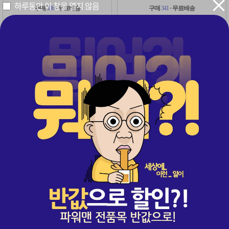
하루동안 이 창을 열지 않음
구매
336
· 무료배송
구매
341
· 무료배송
54%
54%
322,000
322,000
원
원
원
원
149,000
149,000
레비트라 1+1 2병(60정)
비아그라 1병 + 레비트라 1병
1+1
초특가
1+1 이벤트 적용 2병(60정)
비아그라 1병(30정) + 레비트라 1병(30정)
구매
2,290
· 무료배송
구매
371
· 무료배송