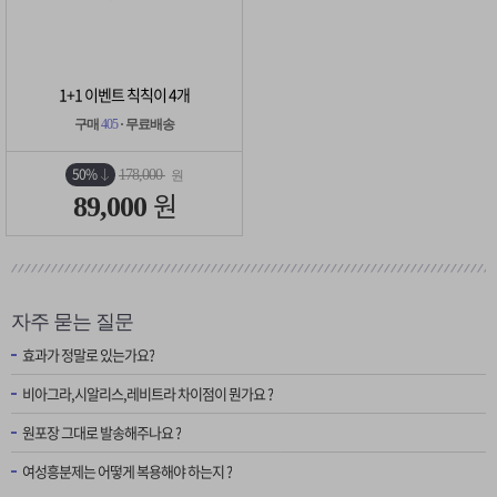
1+1 이벤트 칙칙이 4개
구매
405
· 무료배송
50%
178,000
원
원
89,000
자주 묻는 질문
효과가 정말로 있는가요?
비아그라,시알리스,레비트라 차이점이 뭔가요 ?
원포장 그대로 발송해주나요 ?
여성흥분제는 어떻게 복용해야 하는지 ?