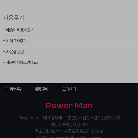
사용후기
배송이 빠르네요 ^
비아그라후기
사은품 관련..
재구매서비스있나요?
파워맨은?
제품 구매
고객센터
Power Man
대표 장대박
통신판매업신고번호 2020-0478
개인정보책임자 장대박
주소 : 경기도 안성시 공도읍 숭도리 120-10
이메일 : powermanclinic@kakao.com