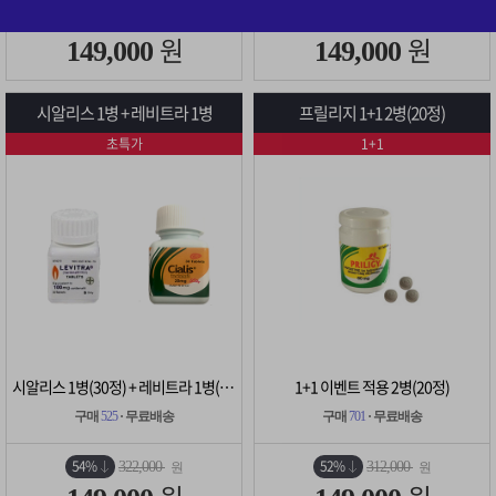
52%
54%
308,000
322,000
원
원
원
원
149,000
149,000
시알리스 1병 + 레비트라 1병
프릴리지 1+1 2병(20정)
초특가
1+1
시알리스 1병(30정) + 레비트라 1병(30정)
1+1 이벤트 적용 2병(20정)
구매
525
· 무료배송
구매
701
· 무료배송
54%
52%
322,000
312,000
원
원