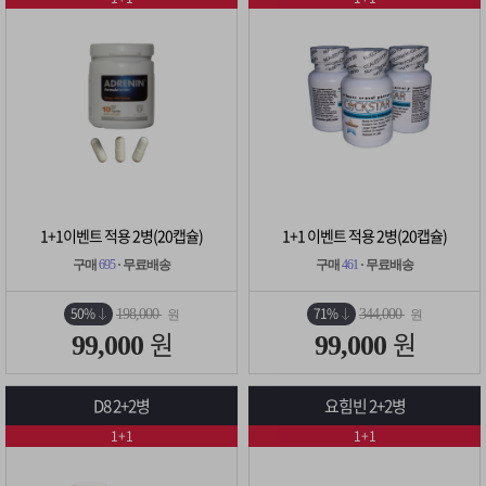
1+1이벤트 적용 2병(20캡슐)
1+1 이벤트 적용 2병(20캡슐)
구매
695
· 무료배송
구매
461
· 무료배송
50%
71%
198,000
344,000
원
원
원
원
99,000
99,000
D8 2+2병
요힘빈 2+2병
1+1
1+1