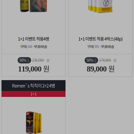
1+1 이벤트 적용4병
1+1 이벤트 적용 4박스(48p)
구매
244
· 무료배송
구매
595
· 무료배송
50%
50%
236,000
178,000
원
원
원
원
119,000
89,000
Remen`s 칙칙이 2+2 4병
1+1