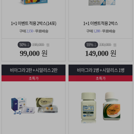
1+1 이벤트 적용 2박스(14포)
1+1 이벤트적용 2박스
구매
2,150
· 무료배송
구매
1,288
· 무료배송
50%
55%
198,000
330,000
원
원
원
원
99,000
149,000
비아그라 2판 + 시알리스 2판
비아그라 1병 + 시알리스 1병
초특가
초특가