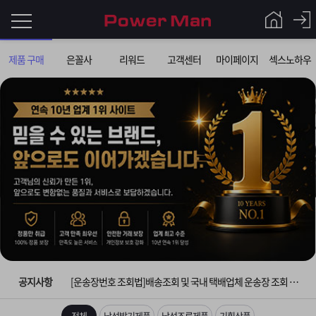
로
제품 구매
은꼴사
리워드
고객센터
마이페이지
섹스노하우
그
로
그
인
인
회
이
원
가
필
입
Q&A
요
파
입금확인이 안되는 상황을 대비해 꼭 입금후 고객센터 연락바랍니다.
합
워
제
[2026구정 연휴]설 연휴 배송 및 휴무 안내
니
맨
품
은
다.
공지사항
[운송장번호 조회법]배송조회 및 국내 택배업체 운송장 조회 하는법
[ios앱 오픈]아이폰 고객 앱설치 가능합니다.
전체
남성발기제품
남성조루제품
기획상품