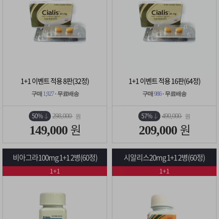
1+1 이벤트 적용 8판(32정)
1+1 이벤트 적용 16판(64정)
구매
1,927
· 무료배송
구매
986
· 무료배송
50%
57%
298,000
490,000
원
원
원
원
149,000
209,000
비아그라100mg 1+1 2병(60정)
시알리스20mg 1+1 2병(60정)
1+1
1+1