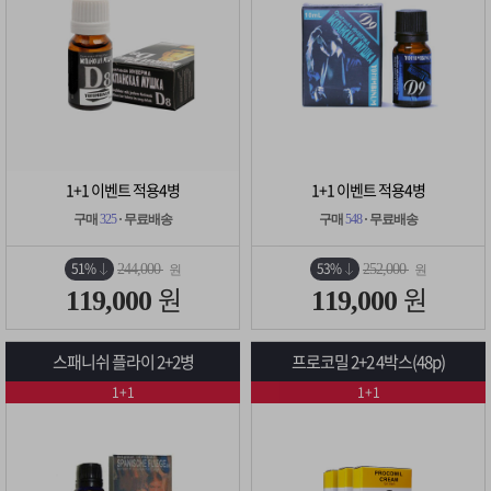
1+1 이벤트 적용4병
1+1 이벤트 적용4병
구매
325
· 무료배송
구매
548
· 무료배송
51%
53%
244,000
252,000
원
원
원
원
119,000
119,000
스패니쉬 플라이 2+2병
프로코밀 2+2 4박스(48p)
1+1
1+1