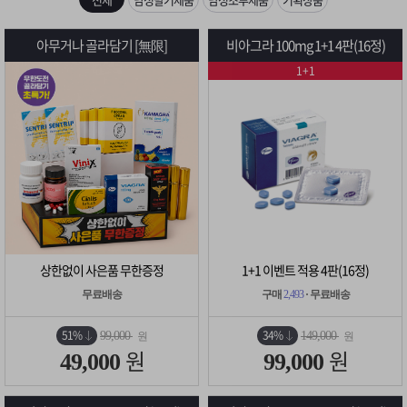
은?
구
꼴
섹
[무인택배함 이용 안내] 집 밖에 주소로 택배 받기
아무거나 골라담기 [無限]
비아그라 100mg 1+1 4판(16정)
매
사
스
고
1+1
입금확인이 안되는 상황을 대비해 꼭 입금후 고객센터 연락바랍니다.
노
객
마
[2026구정 연휴]설 연휴 배송 및 휴무 안내
하
센
이
주
우
터
페
문
이
조
상한없이 사은품 무한증정
1+1 이벤트 적용 4판(16정)
지
회
무료배송
구매
2,493
· 무료배송
51%
34%
99,000
149,000
원
원
원
원
49,000
99,000