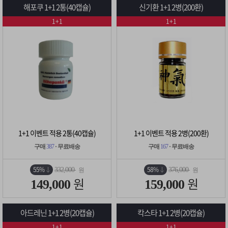
해포쿠 1+1 2통(40캡슐)
신기환 1+1 2병(200환)
1+1
1+1
1+1 이벤트 적용 2통(40캡슐)
1+1 이벤트 적용 2병(200환)
구매
387
· 무료배송
구매
167
· 무료배송
55%
58%
332,000
376,000
원
원
원
원
149,000
159,000
아드레닌 1+1 2병(20캡슐)
칵스타 1+1 2병(20캡슐)
1+1
1+1