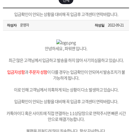
은?
구
꼴
섹
[무인택배함 이용 안내] 집 밖에 주소로 택배 받기
입금확인이 안되는 상황을 대비해 꼭 입금후 고객센터 연락바랍니다.
매
사
스
고
운영자
2022-09-21
작성자
작성일
입금확인이 안되는 상황을 대비해 꼭 입금후 고객센터 연락바랍니다.
노
객
마
[2026구정 연휴]설 연휴 배송 및 휴무 안내
하
센
이
주
안녕하세요 , 파워맨 입니다.
최근 많은 고객님께서 입금하고 발송을 하지 않아 사기의심을하고 있습니다.
우
터
페
문
입금자성함
과
주문자 성함
이 다를 경우는 입금확인이 안되여서 발송조치가 불
가능하게 됩니다.
이
조
이로 인해 고객님께서 의혹하게 되는 상황이 다소 발생하고 있습니다.
지
회
입금확인이 안되는 상황을 대비해 꼭 입금후 고객센터 연락바랍니다.
카톡아이디 혹은 사이트에 직접 연결하는 1:1상담창으로 연락주시면 빠른 시간
안으로 해결가능합니다.
불편을 끼쳐드려 많이 죄송합니다. 항상 감사합니다.