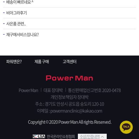
배송이 빠르네요 ^
비아그라후기
사은품 관련..
재구매서비스있나요?
파워맨은?
제품 구매
고객센터
Power Man
대표 장대박
통신판매업신고번호 2020-0478
개인정보책임자 장대박
주소 : 경기도 안성시 공도읍 숭도리 120-10
이메일 : powermanclinic@kakao.com
Copyright © 2020 Power Man All rights Reserved.
한국온라인쇼핑협회
수상/인증내역