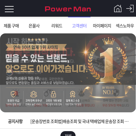
로
제품 구매
은꼴사
리워드
고객센터
마이페이지
섹스노하우
그
로
그
인
인
회
이
원
가
필
입
Q&A
요
파
입금확인이 안되는 상황을 대비해 꼭 입금후 고객센터 연락바랍니다.
합
워
제
[2026구정 연휴]설 연휴 배송 및 휴무 안내
니
맨
품
은
다.
공지사항
[운송장번호 조회법]배송조회 및 국내 택배업체 운송장 조회 하는법
[ios앱 오픈]아이폰 고객 앱설치 가능합니다.
전체