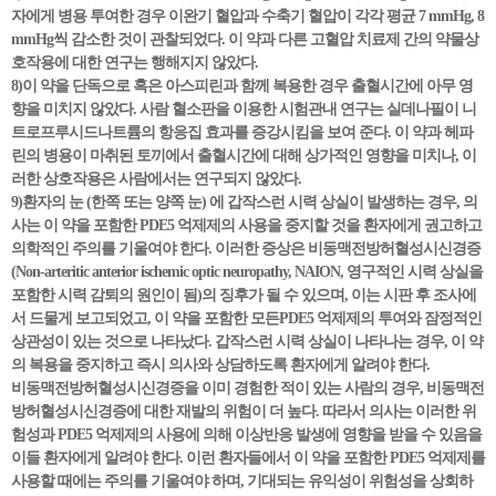
자에게 병용 투여한 경우 이완기 혈압과 수축기 혈압이 각각 평균 7 mmHg, 8
mmHg씩 감소한 것이 관찰되었다. 이 약과 다른 고혈압 치료제 간의 약물상
호작용에 대한 연구는 행해지지 않았다.
8)이 약을 단독으로 혹은 아스피린과 함께 복용한 경우 출혈시간에 아무 영
향을 미치지 않았다. 사람 혈소판을 이용한 시험관내 연구는 실데나필이 니
트로프루시드나트륨의 항응집 효과를 증강시킴을 보여 준다. 이 약과 헤파
린의 병용이 마취된 토끼에서 출혈시간에 대해 상가적인 영향을 미치나, 이
러한 상호작용은 사람에서는 연구되지 않았다.
9)환자의 눈 (한쪽 또는 양쪽 눈) 에 갑작스런 시력 상실이 발생하는 경우, 의
사는 이 약을 포함한 PDE5 억제제의 사용을 중지할 것을 환자에게 권고하고
의학적인 주의를 기울여야 한다. 이러한 증상은 비동맥전방허혈성시신경증
(Non-arteritic anterior ischemic optic neuropathy, NAION, 영구적인 시력 상실을
포함한 시력 감퇴의 원인이 됨)의 징후가 될 수 있으며, 이는 시판 후 조사에
서 드물게 보고되었고, 이 약을 포함한 모든PDE5 억제제의 투여와 잠정적인
상관성이 있는 것으로 나타났다. 갑작스런 시력 상실이 나타나는 경우, 이 약
의 복용을 중지하고 즉시 의사와 상담하도록 환자에게 알려야 한다.
비동맥전방허혈성시신경증을 이미 경험한 적이 있는 사람의 경우, 비동맥전
방허혈성시신경증에 대한 재발의 위험이 더 높다. 따라서 의사는 이러한 위
험성과 PDE5 억제제의 사용에 의해 이상반응 발생에 영향을 받을 수 있음을
이들 환자에게 알려야 한다. 이런 환자들에서 이 약을 포함한 PDE5 억제제를
사용할 때에는 주의를 기울여야 하며, 기대되는 유익성이 위험성을 상회하