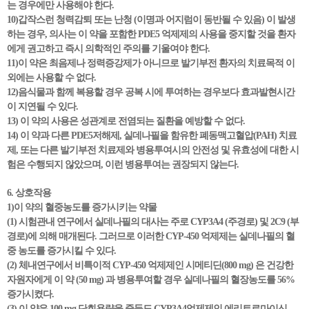
는 경우에만 사용해야 한다.
10)갑작스런 청력감퇴 또는 난청 (이명과 어지럼이 동반될 수 있음) 이 발생
하는 경우, 의사는 이 약을 포함한 PDE5 억제제의 사용을 중지할 것을 환자
에게 권고하고 즉시 의학적인 주의를 기울여야 한다.
11)이 약은 최음제나 정력증강제가 아니므로 발기부전 환자의 치료목적 이
외에는 사용할 수 없다.
12)음식물과 함께 복용할 경우 공복 시에 투여하는 경우보다 효과발현시간
이 지연될 수 있다.
13) 이 약의 사용은 성관계로 전염되는 질환을 예방할 수 없다.
14) 이 약과 다른 PDE5저해제, 실데나필을 함유한 폐동맥고혈압(PAH) 치료
제, 또는 다른 발기부전 치료제와 병용투여시의 안전성 및 유효성에 대한 시
험은 수행되지 않았으며, 이런 병용투여는 권장되지 않는다.
6. 상호작용
1)이 약의 혈중농도를 증가시키는 약물
(1) 시험관내 연구에서 실데나필의 대사는 주로 CYP3A4 (주경로) 및 2C9 (부
경로)에 의해 매개된다. 그러므로 이러한 CYP-450 억제제는 실데나필의 혈
중 농도를 증가시킬 수 있다.
(2) 체내연구에서 비특이적 CYP-450 억제제인 시메티딘(800 mg) 은 건강한
자원자에게 이 약 (50 mg) 과 병용투여할 경우 실데나필의 혈장농도를 56%
증가시켰다.
(3) 이 약은 100 mg 단회용량을 중등도 CYP3A4억제제인 에리트로마이신