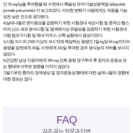
인 50 mg/kg을 투여했을 때 수컷에서 특발성 유약 다발성동맥염 (idiopathic
juvenile polyarteritis) 이 보고되었다. 이러한 변화가 사람에게도 적용될 가능
성은 낮은 것으로 생각된다.
4)실데나필은 변이원성을 검증하기 위한 시험관내 세균시험 및 중국산 햄스
터의 난소 세포 분석시험 및 염색체이상 유발성을 검증하기 위한 시험관내
사람 림프구시험 및 체내 마우스 소핵 실험에서 음성이었다.
5)사람 AUC의 25배 이상의 AUC치에 해당하는 용량인 1일 kg당 60 mg까지의
용량을 암컷에게 36일, 수컷에게 102일 투여한 경우 생식능의 저하를 보이지
않았다.
6)건강한 남성 지원자에게 100 mg 단회 용량 경구투여 후 정자의 운동성 또
는 형태에 아무런 영향을 미치지 않았다.
7)발기부전 환자의 정액생성 및 정자운동성/형태에 대한 실데나필의 영향에
대한 정보는 없다.
FAQ
자주 묻는 질문과 답변