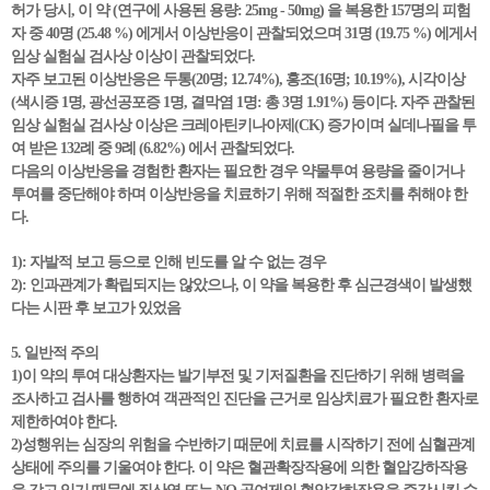
허가 당시, 이 약 (연구에 사용된 용량: 25mg - 50mg) 을 복용한 157명의 피험
자 중 40명 (25.48 %) 에게서 이상반응이 관찰되었으며 31명 (19.75 %) 에게서
임상 실험실 검사상 이상이 관찰되었다.
자주 보고된 이상반응은 두통(20명; 12.74%), 홍조(16명; 10.19%), 시각이상
(색시증 1명, 광선공포증 1명, 결막염 1명: 총 3명 1.91%) 등이다. 자주 관찰된
임상 실험실 검사상 이상은 크레아틴키나아제(CK) 증가이며 실데나필을 투
여 받은 132례 중 9례 (6.82%) 에서 관찰되었다.
다음의 이상반응을 경험한 환자는 필요한 경우 약물투여 용량을 줄이거나
투여를 중단해야 하며 이상반응을 치료하기 위해 적절한 조치를 취해야 한
다.
1): 자발적 보고 등으로 인해 빈도를 알 수 없는 경우
2): 인과관계가 확립되지는 않았으나, 이 약을 복용한 후 심근경색이 발생했
다는 시판 후 보고가 있었음
5. 일반적 주의
1)이 약의 투여 대상환자는 발기부전 및 기저질환을 진단하기 위해 병력을
조사하고 검사를 행하여 객관적인 진단을 근거로 임상치료가 필요한 환자로
제한하여야 한다.
2)성행위는 심장의 위험을 수반하기 때문에 치료를 시작하기 전에 심혈관계
상태에 주의를 기울여야 한다. 이 약은 혈관확장작용에 의한 혈압강하작용