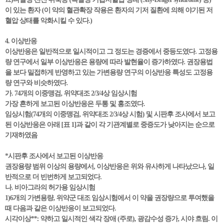
이 있는 환자 (이 약의 혈관확장 작용은 환자의 기저 질환에 의해 야기된 저
혈압 상태를 악화시킬 수 있다.)
4. 이상반응
이상반응은 일반적으로 일시적이고 그 정도는 경증에서 중등도였다. 고정용
량 연구에서 일부 이상반응은 용량에 따라 발현율이 증가하였다. 권장용법
을 보다 밀접하게 반영하고 있는 가변용량 연구의 이상반응 특성도 고정용
량 연구와 비슷하였다.
가. 74개의 이중맹검, 위약대조 2/3/4상 임상시험
가장 흔하게 보고된 이상반응은 두통 및 홍조였다.
임상시험(74개의 이중맹검, 위약대조 2/3/4상 시험) 및 시판후 조사에서 보고
된 이상반응은 아래 [표 1]과 같이 각 기관계별로 중증도가 낮아지는 순으로
기재하였음
*시판후 조사에서 보고된 이상반응
권장용량 범위 이상의 용량에서, 이상반응은 위와 유사하게 나타났으나, 일
반적으로 더 빈번하게 보고되었다.
나. 비아그라의 허가용 임상시험
1)6개의 가변용량, 위약군 대조 임상시험에서 이 약을 권장량으로 투여했을
때 다음과 같은 이상반응이 보고되었다.
시각이상**: 약하고 일시적인 색각 장애 (주로), 광감수성 증가, 시야 흐림. 이