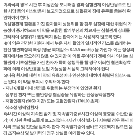
2)외국의 경우 시판 후 이상반응 모니터링 결과 심혈관계 이상반응으로 인
한 사망 등의 이상반응이 보고되었으므로 심혈관계 장애 유무를 충분히 확
인하여야 한다.
3)심혈관계 질환을 가진 환자들이 성행위를 할 경우 심장에 대한 위험의 가
능성이 증가하므로 이 약을 포함한 발기부전의 치료제는 심혈관계 상태를
고려하여 성행위가 권장되지 않는 환자에게는 사용하지 않도록 한다.
4)이 약은 건강한 지원자에서 누운 자세 혈압의 일시적인 감소를 초래하는
전신 혈관확장의 특성 (평균 최대감소: 8.4/5.5 mmHg) 을 가진다. 이는 정상의
환자에서는 중요하지 않을 수 있지만 이 약을 투여하기 전에 의사·약사는 심
혈관계 기초질환을 가진 환자가 특히 성행위를 할 경우 이러한 혈관확장효
과에 의해 이상반응을 보일 가능성을 세심히 고려하여야 한다.
5)다음 환자에 대한 이 약의 유효성이나 안전성에 대하여 확립된 임상자료
는 없다. 이 약을 투여시 주의해야 한다
- 지난 6개월 이내 생명을 위협하는 부정맥이 있었던 환자
- 심부전 환자 또는 불안정성 협심증을 유발하는 관상동맥질환자
- 저혈압환자 (90/50 미만) 또는 고혈압환자 (170/100 초과)
- 색소성 망막염환자
6)4시간 이상의 지속된 발기 및 지속발기증 (6시간 이상의 통증을 수반한 발
기) 이 시판 후에 드물게 보고되었다. 4시간 이상 발기가 지속될 경우 즉시 의
사의 도움 및 진단을 받아야 한다. 지속발기증이 곧바로 치료되지 않으면 음
경 조직손상 및 발기력의 영구 상실을 야기할 수 있다.