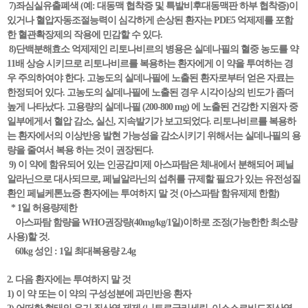
7)좌심실유출폐색 (예: 대동맥 협착증 및 특발비후대동맥판 하부 협착증)이
있거나 혈압자동조절능력이 심각하게 손상된 환자는 PDE5 억제제를 포함
한 혈관확장제의 작용에 민감할 수 있다.
8)단백분해효소 억제제인 리토나비르의 병용은 실데나필의 혈중 농도를 약
11배 상승 시키므로 리토나비르를 복용하는 환자에게 이 약을 투여하는 경
우 주의하여야 한다. 고농도의 실데나필에 노출된 환자로부터 얻은 자료는
한정되어 있다. 고농도의 실데나필에 노출된 경우 시각이상의 빈도가 좀더
높게 나타났다. 고용량의 실데나필 (200-800 mg) 에 노출된 건강한 지원자 중
일부에게서 혈압 감소, 실신, 지속발기가 보고되었다. 리토나비르를 복용하
는 환자에서의 이상반응 발현 가능성을 감소시키기 위해서는 실데나필의 용
량을 줄여서 복용 하는 것이 권장된다.
9) 이 약에 함유되어 있는 인공감미제 아스파탐은 체내에서 분해되어 페닐
알라닌으로 대사되므로, 페닐알라닌의 섭취를 규제할 필요가 있는 유전성질
환인 페닐케톤뇨증 환자에는 투여하지 말 것 (아스파탐 함유제제 한함)
* 1일 허용량제한
아스파탐 함량을 WHO권장량(40mg/kg/1일)이하로 조정(가능한한 최소량
사용)할 것.
60kg 성인 : 1일 최대복용량 2.4g
2. 다음 환자에는 투여하지 말 것
1) 이 약 또는 이 약의 구성성분에 과민반응 환자