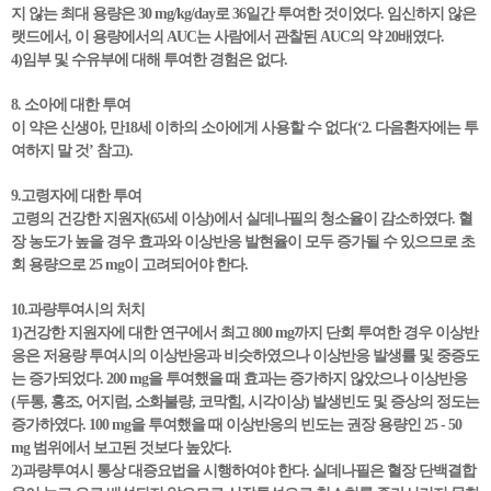
지 않는 최대 용량은 30 mg/kg/day로 36일간 투여한 것이었다. 임신하지 않은
랫드에서, 이 용량에서의 AUC는 사람에서 관찰된 AUC의 약 20배였다.
4)임부 및 수유부에 대해 투여한 경험은 없다.
8. 소아에 대한 투여
이 약은 신생아, 만18세 이하의 소아에게 사용할 수 없다(‘2. 다음환자에는 투
여하지 말 것’ 참고).
9.고령자에 대한 투여
고령의 건강한 지원자(65세 이상)에서 실데나필의 청소율이 감소하였다. 혈
장 농도가 높을 경우 효과와 이상반응 발현율이 모두 증가될 수 있으므로 초
회 용량으로 25 mg이 고려되어야 한다.
10.과량투여시의 처치
1)건강한 지원자에 대한 연구에서 최고 800 mg까지 단회 투여한 경우 이상반
응은 저용량 투여시의 이상반응과 비슷하였으나 이상반응 발생률 및 중증도
는 증가되었다. 200 mg을 투여했을 때 효과는 증가하지 않았으나 이상반응
(두통, 홍조, 어지럼, 소화불량, 코막힘, 시각이상) 발생빈도 및 증상의 정도는
증가하였다. 100 mg을 투여했을 때 이상반응의 빈도는 권장 용량인 25 - 50
mg 범위에서 보고된 것보다 높았다.
2)과량투여시 통상 대증요법을 시행하여야 한다. 실데나필은 혈장 단백결합