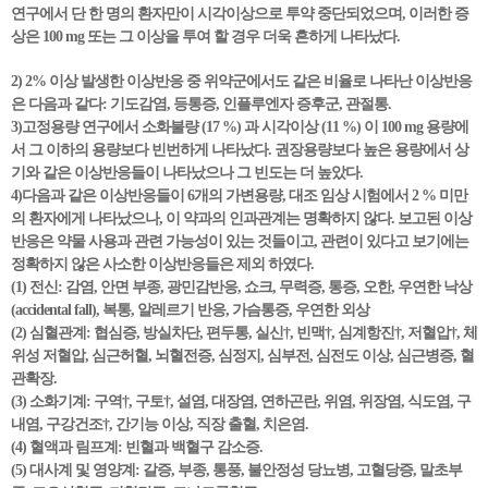
연구에서 단 한 명의 환자만이 시각이상으로 투약 중단되었으며, 이러한 증
상은 100 mg 또는 그 이상을 투여 할 경우 더욱 흔하게 나타났다.
2) 2% 이상 발생한 이상반응 중 위약군에서도 같은 비율로 나타난 이상반응
은 다음과 같다: 기도감염, 등통증, 인플루엔자 증후군, 관절통.
3)고정용량 연구에서 소화불량 (17 %) 과 시각이상 (11 %) 이 100 mg 용량에
서 그 이하의 용량보다 빈번하게 나타났다. 권장용량보다 높은 용량에서 상
기와 같은 이상반응들이 나타났으나 그 빈도는 더 높았다.
4)다음과 같은 이상반응들이 6개의 가변용량, 대조 임상 시험에서 2 % 미만
의 환자에게 나타났으나, 이 약과의 인과관계는 명확하지 않다. 보고된 이상
반응은 약물 사용과 관련 가능성이 있는 것들이고, 관련이 있다고 보기에는
정확하지 않은 사소한 이상반응들은 제외 하였다.
(1) 전신: 감염, 안면 부종, 광민감반응, 쇼크, 무력증, 통증, 오한, 우연한 낙상
(accidental fall), 복통, 알레르기 반응, 가슴통증, 우연한 외상
(2) 심혈관계: 협심증, 방실차단, 편두통, 실신†, 빈맥†, 심계항진†, 저혈압†, 체
위성 저혈압, 심근허혈, 뇌혈전증, 심정지, 심부전, 심전도 이상, 심근병증, 혈
관확장.
(3) 소화기계: 구역†, 구토†, 설염, 대장염, 연하곤란, 위염, 위장염, 식도염, 구
내염, 구강건조†, 간기능 이상, 직장 출혈, 치은염.
(4) 혈액과 림프계: 빈혈과 백혈구 감소증.
(5) 대사계 및 영양계: 갈증, 부종, 통풍, 불안정성 당뇨병, 고혈당증, 말초부