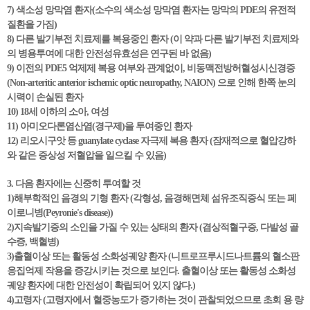
7) 색소성 망막염 환자(소수의 색소성 망막염 환자는 망막의 PDE의 유전적
질환을 가짐)
8) 다른 발기부전 치료제를 복용중인 환자 (이 약과 다른 발기부전 치료제와
의 병용투여에 대한 안전성유효성은 연구된 바 없음)
9) 이전의 PDE5 억제제 복용 여부와 관계없이, 비동맥전방허혈성시신경증
(Non-arteritic anterior ischemic optic neuropathy, NAION) 으로 인해 한쪽 눈의
시력이 손실된 환자
10) 18세 이하의 소아, 여성
11) 아미오다론염산염(경구제)을 투여중인 환자
12) 리오시구앗 등 guanylate cyclase 자극제 복용 환자 (잠재적으로 혈압강하
와 같은 증상성 저혈압을 일으킬 수 있음)
3. 다음 환자에는 신중히 투여할 것
1)해부학적인 음경의 기형 환자 (각형성, 음경해면체 섬유조직증식 또는 페
이로니병(Peyronie's disease))
2)지속발기증의 소인을 가질 수 있는 상태의 환자 (겸상적혈구증, 다발성 골
수증, 백혈병)
3)출혈이상 또는 활동성 소화성궤양 환자 (니트로프루시드나트륨의 혈소판
응집억제 작용을 증강시키는 것으로 보인다. 출혈이상 또는 활동성 소화성
궤양 환자에 대한 안전성이 확립되어 있지 않다.)
4)고령자 (고령자에서 혈중농도가 증가하는 것이 관찰되었으므로 초회 용 량