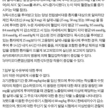
여)의 AUC 및 Cmax를 49.8%, 42%증가시켰다 ( 1) 이 약의 혈중농도를 증가
시키는 약물 참조).
3)독사조신을 투여받고 있는 양성 전립샘비대증 환자를 대상으로 알파차단
제인 독사조신 (4 mg 및 8 mg) 과 실데나필 (25 mg, 50 mg 또는 100 mg) 을 동
시에 투여한 경우, 누운 자세에서의 혈압이 각각 평균 7/7 mmHg, 9/5 mmHg,
8/4 mmHg씩 더 감소되었고 서 있는 자세에서의 혈압이 각각 평균 6/6 mmHg,
11/4 mmHg, 4/5 mmHg씩 더 감소된 것이 관찰되었다. 독사조신을 투여받고
있는 환자에게 25 mg보다 더 고용량의 실데나필을 동시에 투여한 경우, 약물
투여 후 1시간 내지 4시간 이내에 졸음, 어지럼을 포함한 증후성 체위성 저혈
압을 경험한 환자들이 드물게 보고되었으며 실신은 보고되지 않았다.
4)카르페리티드와의 병용에 의해 혈압강하작용이 증강될 수 있다.
5)아미오다론염산염에 의한 QTc연장 작용이 증강될 수 있다.
7.임부 및 수유부에 대한 투여
1)이 약은 여성에게 사용할 수 없다.
2)기관형성기간 중 200 mg/kg/day을 임신 랫드에 투여시에는 착상률과 수컷
태자의 체중이 감소하였으며, 이 용량은 인체에 대한 최대 권장 용량인 100
mg을 남성에게 투여하였을 때 관찰된 노출량의 60배 이상에 해당하는 비결
합 실데나필 및 그 주요 대사체에 대한 총 전신 약물 노출량을 나타내었다.
3)랫드를 이용한 주산수유기 시험에서 60 mg/kg 투여시 한배새끼수가 감소
하였으며, 랫드에 대한 주산기 및 수유기 발달 시험에서 이상반응이 관찰되