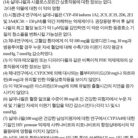
(14) 실데나필과 시클로스포린간 상호작용에 대한 정보는 없다.
2)다른 약물에 대한 이 약의 영향
(1) 시험관내 연구에서 실데나필은 CYP-450 isoform 1A2, 2C9, 2C19, 2D6, 2E1
및 3A4(IC50: > 150 μM)를 약간 저해하는 억제제이다. 권장용량 투여 후 실데
나필의 최고 혈장 농도가 약 1 μM임을 감안하면 이 약은 이러한 동종효소 기
질의 청소율을 변화시킬 가능성은 없다.
(2) 체내연구에서, 고혈압 환자에게 이 약 100 mg을 암로디핀 5 mg, 10 mg과
병용투여할 경우 누운 자세 혈압에 대해 수축기와 이완기 각각 평균 8
mmHg, 7 mmHg 감소하였다.
(3) 이 약과 테오필린 또는 디피리다몰과 같은 비특이적 PDE 억제제와의 상
호작용에 대한 정보는 없다.
(4) 체내연구에서, CYP2C9에 의해 대사되는 톨부타마이드(250 mg)나 와르파
린(40 mg)과 유의할 만한 약물상호작용을 보이지 않았다.
(5) 이 약(50 mg)은 아스피린(150 mg)에 의해 유발된 출혈시간의 지연을 증가
시키지 않았다.
(6) 실데나필은 혈중 알코올 수준이 80 mg/dL인 건강한 피험자에서 누운 자
세 및 기울인 자세의 이완기 혈압을 약간 감소시킨다 (각각 3.5 및 6.1
mmHg).
(7) 실데나필(100 mg)은 건강한 남성지원자에 대한 연구에서 CYP3A4에 대한
기질인 HIV protease 억제제 사퀴나비르와 리토나비르의 항정상태에서의 약
물동태에 영향을 미치지 않았다.
(8) 실데나필은 항정상태에서(80 mg 1일 3회 투여) 보센탄(125 mg, 1일 2회 투