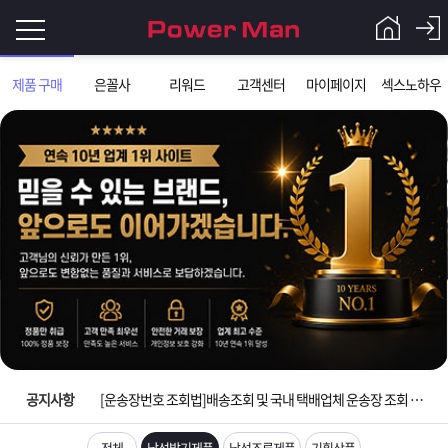
로
제품 구매
은꼴사
리워드
고객센터
마이페이지
섹스노하우
그
로
그
인
인
회
이
원
가
필
입
Q&A
입금확인이 안되는 상황을 대비해 꼭 입금후 고객센터 연락바랍니다.
요
파
[2026구정 연휴]설 연휴 배송 및 휴무 안내
합
워
제
[운송장번호 조회법]배송조회 및 국내 택배업체 운송장 조회 하는법
니
맨
품
은
다.
공지사항
[ios앱 오픈]아이폰 고객 앱설치 가능합니다.
[무인택배함 이용 안내] 집 밖에 주소로 택배 받기
전체
남성발기제품
남성조루제품
기획상품