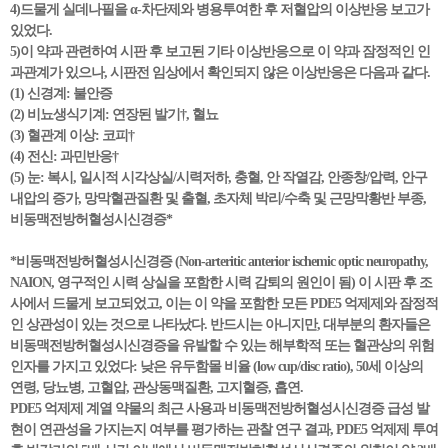
4)드물게 실데나필을 α-차단제와 병용투여한 후 저혈압의 이상반응 보고가
있었다.
5)이 약과 관련하여 시판 후 보고된 기타 이상반응으로 이 약과 잠정적인 인
과관계가 있으나, 시판전 임상에서 확인되지 않은 이상반응은 다음과 같다.
(1) 신경계: 불안증
(2) 비뇨생식기계: 연장된 발기†, 혈뇨
(3) 혈관계 이상: 코피†
(4) 전신: 과민반응†
(5) 눈: 복시, 일시적 시각상실/시력저하, 충혈, 안 작열감, 안종창/압력, 안구
내압의 증가, 망막혈관질환 및 출혈, 초자체 박리/수축 및 근망막황반 부종,
비동맥전방허혈성시신경증*
*비동맥전방허혈성시신경증 (Non-arteritic anterior ischemic optic neuropathy,
NAION, 영구적인 시력 상실을 포함한 시력 감퇴의 원인이 됨) 이 시판 후 조
사에서 드물게 보고되었고, 이는 이 약을 포함한 모든 PDE5 억제제와 잠정적
인 상관성이 있는 것으로 나타났다. 반드시는 아니지만, 대부분의 환자들은
비동맥전방허혈성시신경증을 유발할 수 있는 해부학적 또는 혈관상의 위험
인자를 가지고 있었다: 낮은 유두함몰 비율 (low cup/disc ratio), 50세 이상의
연령, 당뇨병, 고혈압, 관상동맥질환, 고지혈증, 흡연.
PDE5 억제제 계열 약물의 최근 사용과 비동맥전방허혈성시신경증 급성 발
현이 연관성을 가지는지 여부를 평가하는 관찰 연구 결과, PDE5 억제제 투여