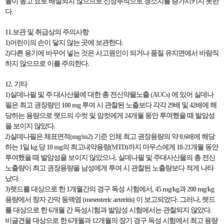
율이 높고 요로 배설되지 않으므로 신장투석으로 청소치를 증가시키지 못한
다.
11.보관 및 취급상의 주의사항
1)어린이의 손이 닿지 않는 곳에 보관한다.
2)다른 용기에 바꾸어 넣는 것은 사고원인이 되거나 품질 유지면에서 바람직
하지 않으므로 이를 주의한다.
12. 기타
1)실데나필 및 주 대사산물에 대한 총 전신약물노출 (AUCs) 에 있어 실데나
필은 최고 권장량인 100 mg 투여 시 관찰된 노출보다 각각 29배 및 42배에 해
당하는 용량으로 랫드의 수컷 및 암컷에게 24개월 동안 투여했을 때 발암성
을 보이지 않았다.
2)실데나필은 체표면적(mg/m2) 기준 인체 최고 권장용량의 약 0.6배에 해당
하는 1일 kg 당 10 mg의 최고내약용량(MTD)까지 마우스에게 18-21개월 동안
투여했을 때 발암성을 보이지 않았으나, 실데나필 및 주대사산물의 총 전신
노출량이 최고 권장용량을 남성에게 투여 시 관찰된 노출량보다 적게 나타
났다.
3)랫드를 대상으로 한 1개월간의 경구 독성 시험에서, 45 mg/kg과 200 mg/kg
용량에서 창자 간막 동맥염 (mesenteric arteritis) 이 보고되었다. 그러나, 랫드
를 대상으로 한 6개월 간 독성시험과 발암성 시험에서는 관찰되지 않았다.
비글견을 대상으로 한 6개월과 12개월의 장기 경구 독성 시험에서 최고 용량