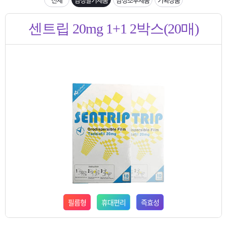
은?
구
꼴
섹
입금확인이 안되는 상황을 대비해 꼭 입금후 고객센터 연락바랍니다.
센트립 20mg 1+1 2박스(20매)
매
사
스
고
[2026구정 연휴]설 연휴 배송 및 휴무 안내
노
객
마
하
센
이
주
우
터
페
문
이
조
지
회
필름형
휴대편리
즉효성