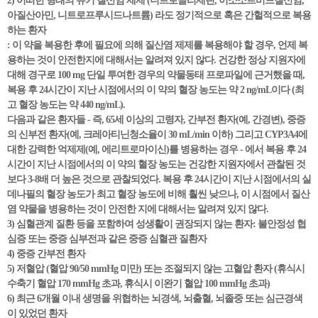
2) 어떠한 형태의 유기 질산염 제제 (니트로글리세린, 이소소르비드질산염,
아질산아민, 니트로프루시드나트륨) 라도 정기적으로 혹은 간헐적으로 복용
하는 환자
: 이 약을 복용한 후에 필요에 의해 질산염 제제를 복용해야 할 경우, 언제 복
용하는 것이 안전한지에 대해서는 알려져 있지 않다. 건강한 정상 지원자에
대해 경구로 100 mg 단일 투여한 경우의 약물동태 프로파일에 근거했을 때,
복용 후 24시간이 지난 시점에서의 이 약의 혈장 농도는 약 2 ng/mL이다 (최
고 혈장 농도는 약 440 ng/mL).
다음과 같은 환자들 - 즉, 65세 이상의 고령자, 간부전 환자(예, 간경변), 중증
의 신부전 환자(예, 크레아티닌청소율이 30 mL/min 이하) 그리고 CYP3A4에
대한 강력한 억제제(예, 에리트로마이신)를 병용하는 경우 - 에서 복용 후 24
시간이 지난 시점에서의 이 약의 혈장 농도는 건강한 지원자에서 관찰된 것
보다 3-8배 더 높은 것으로 관찰되었다. 복용 후 24시간이 지난 시점에서의 실
데나필의 혈장 농도가 최고 혈장 농도에 비해 훨씬 낮으나, 이 시점에서 질산
염 약물을 병용하는 것이 안전한 지에 대해서는 알려져 있지 않다.
3) 심혈관계 질환 등을 포함하여 성생활이 권장되지 않는 환자: 불안정성 협
심증 또는 중증 심부전과 같은 중증 심혈관 질환자
4) 중증 간부전 환자
5) 저혈압 (혈압 90/50 mmHg 미만) 또는 조절되지 않는 고혈압 환자 (휴식시
수축기 혈압 170 mmHg 초과, 휴식시 이완기 혈압 100 mmHg 초과)
6) 최근 6개월 이내 생명을 위협하는 뇌경색, 뇌출혈, 뇌졸중 또는 심근경색
이 있었던 환자