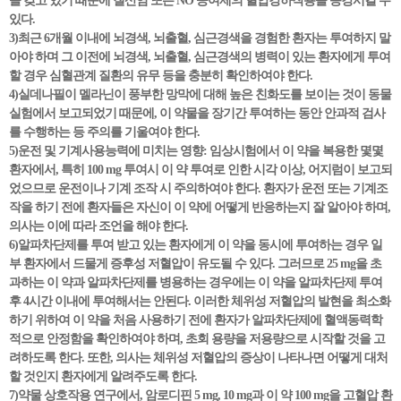
을 갖고 있기 때문에 질산염 또는 NO 공여제의 혈압강하작용을 증강시킬 수
있다.
3)최근 6개월 이내에 뇌경색, 뇌출혈, 심근경색을 경험한 환자는 투여하지 말
아야 하며 그 이전에 뇌경색, 뇌출혈, 심근경색의 병력이 있는 환자에게 투여
할 경우 심혈관계 질환의 유무 등을 충분히 확인하여야 한다.
4)실데나필이 멜라닌이 풍부한 망막에 대해 높은 친화도를 보이는 것이 동물
실험에서 보고되었기 때문에, 이 약물을 장기간 투여하는 동안 안과적 검사
를 수행하는 등 주의를 기울여야 한다.
5)운전 및 기계사용능력에 미치는 영향: 임상시험에서 이 약을 복용한 몇몇
환자에서, 특히 100 mg 투여시 이 약 투여로 인한 시각 이상, 어지럼이 보고되
었으므로 운전이나 기계 조작 시 주의하여야 한다. 환자가 운전 또는 기계조
작을 하기 전에 환자들은 자신이 이 약에 어떻게 반응하는지 잘 알아야 하며,
의사는 이에 따라 조언을 해야 한다.
6)알파차단제를 투여 받고 있는 환자에게 이 약을 동시에 투여하는 경우 일
부 환자에서 드물게 증후성 저혈압이 유도될 수 있다. 그러므로 25 mg을 초
과하는 이 약과 알파차단제를 병용하는 경우에는 이 약을 알파차단제 투여
후 4시간 이내에 투여해서는 안된다. 이러한 체위성 저혈압의 발현을 최소화
하기 위하여 이 약을 처음 사용하기 전에 환자가 알파차단제에 혈액동력학
적으로 안정함을 확인하여야 하며, 초회 용량을 저용량으로 시작할 것을 고
려하도록 한다. 또한, 의사는 체위성 저혈압의 증상이 나타나면 어떻게 대처
할 것인지 환자에게 알려주도록 한다.
7)약물 상호작용 연구에서, 암로디핀 5 mg, 10 mg과 이 약 100 mg을 고혈압 환