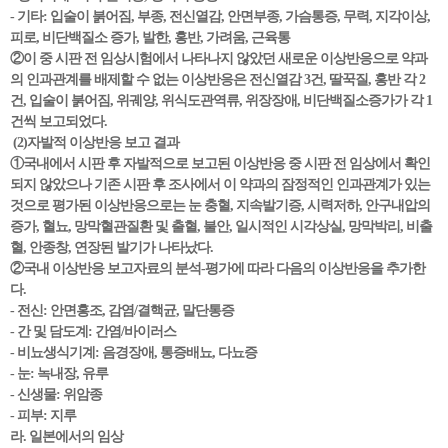
- 기타: 입술이 붉어짐, 부종, 전신열감, 안면부종, 가슴통증, 무력, 지각이상,
피로, 비단백질소 증가, 발한, 홍반, 가려움, 근육통
②이 중 시판 전 임상시험에서 나타나지 않았던 새로운 이상반응으로 약과
의 인과관계를 배제할 수 없는 이상반응은 전신열감 3건, 딸꾹질, 홍반 각 2
건, 입술이 붉어짐, 위궤양, 위식도관역류, 위장장애, 비단백질소증가가 각 1
건씩 보고되었다.
(2)자발적 이상반응 보고 결과
①국내에서 시판 후 자발적으로 보고된 이상반응 중 시판 전 임상에서 확인
되지 않았으나 기존 시판 후 조사에서 이 약과의 잠정적인 인과관계가 있는
것으로 평가된 이상반응으로는 눈 충혈, 지속발기증, 시력저하, 안구내압의
증가, 혈뇨, 망막혈관질환 및 출혈, 불안, 일시적인 시각상실, 망막박리, 비출
혈, 안종창, 연장된 발기가 나타났다.
②국내 이상반응 보고자료의 분석-평가에 따라 다음의 이상반응을 추가한
다.
- 전신: 안면홍조, 감염/결핵균, 말단통증
- 간 및 담도계: 간염/바이러스
- 비뇨생식기계: 음경장애, 통증배뇨, 다뇨증
- 눈: 녹내장, 유루
- 신생물: 위암종
- 피부: 지루
라. 일본에서의 임상