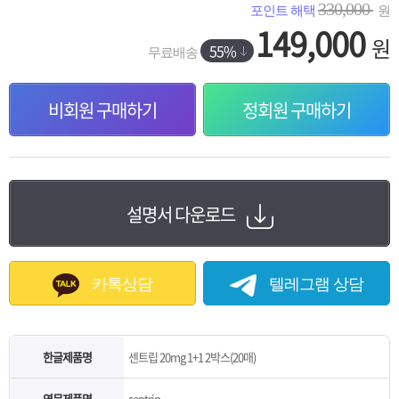
330,000
포인트 해택
원
149,000
원
55%
무료배송
비회원 구매하기
정회원 구매하기
설명서 다운로드
카톡상담
텔레그램 상담
한글제품명
센트립 20mg 1+1 2박스(20매)
영문제품명
sentrip