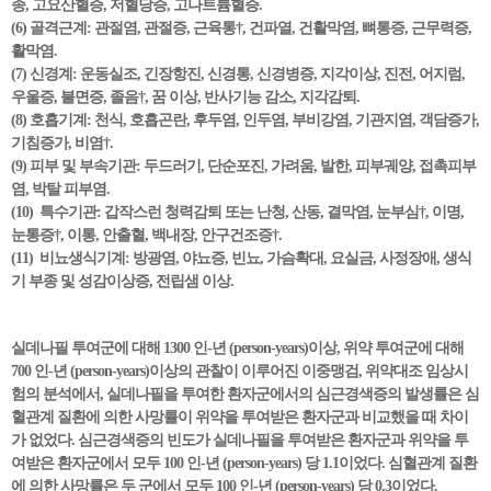
종, 고요산혈증, 저혈당증, 고나트륨혈증.
(6) 골격근계: 관절염, 관절증, 근육통†, 건파열, 건활막염, 뼈통증, 근무력증,
활막염.
(7) 신경계: 운동실조, 긴장항진, 신경통, 신경병증, 지각이상, 진전, 어지럼,
우울증, 불면증, 졸음†, 꿈 이상, 반사기능 감소, 지각감퇴.
(8) 호흡기계: 천식, 호흡곤란, 후두염, 인두염, 부비강염, 기관지염, 객담증가,
기침증가, 비염†.
(9) 피부 및 부속기관: 두드러기, 단순포진, 가려움, 발한, 피부궤양, 접촉피부
염, 박탈 피부염.
(10) 특수기관: 갑작스런 청력감퇴 또는 난청, 산동, 결막염, 눈부심†, 이명,
눈통증†, 이통, 안출혈, 백내장, 안구건조증†.
(11) 비뇨생식기계: 방광염, 야뇨증, 빈뇨, 가슴확대, 요실금, 사정장애, 생식
기 부종 및 성감이상증, 전립샘 이상.
실데나필 투여군에 대해 1300 인-년 (person-years)이상, 위약 투여군에 대해
700 인-년 (person-years)이상의 관찰이 이루어진 이중맹검, 위약대조 임상시
험의 분석에서, 실데나필을 투여한 환자군에서의 심근경색증의 발생률은 심
혈관계 질환에 의한 사망률이 위약을 투여받은 환자군과 비교했을 때 차이
가 없었다. 심근경색증의 빈도가 실데나필을 투여받은 환자군과 위약을 투
여받은 환자군에서 모두 100 인-년 (person-years) 당 1.1이었다. 심혈관계 질환
에 의한 사망률은 두 군에서 모두 100 인-년 (person-years) 당 0.3이었다.