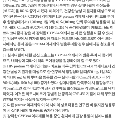
(500 mg, 1일 2회, 5일)의 항정상태에서 투여한 경우 실데나필의 전신노출
(AUC치)을 182 % 증가 시켰다. 이외에도, 건강한 남성 지원자를 대상으로 이
루어진 연구에서 CYP3A4 억제제인 HIV protease 억제제 사퀴나비르를 투여
후 항정상태에서 (1,200 mg, 1일 3회) 이 약(100 mg, 단회 투여)을 병용할 때 실
데나필의 Cmax와 AUC가 각각 140 %, 210 % 증가하였으며, 케토코나졸, 이
트라코나졸과 같은 더 강력한 CYP3A4 억제제는 더 큰 영향을 미칠 수 있다.
(4) 임상연구에서 환자별 모집단 자료는 케토코나졸, 에리트로마이신 또는
시메티딘 등과 같은 CYP3A4 억제제와 병용투여할 경우 실데나필 청소율의
감소를 보였다.
(5) 실데나필에 대한 전신 노출도는 CYP3A4 억제제와 병용 투여 시 증가하
므로, 내약성에 따라 이 약의 투여용량을 감량하여야 할 수도 있다.
(6) HIV protease 억제제인 리토나비르는 매우 강력한 CYP-450 억제제로서 건
강한 남성 지원자를 대상으로 한 연구에서 항정상태일 때(500 mg, 1일 2회)
이 약(100 mg, 단회 투여)을 병용할 경우 실데나필의 Cmax와 AUC가 각각
300 %(4배), 1000 %(11배) 증가하였다. 실데나필의 단독투여 시 혈장농도가
약 5 ng/mL인 것과 비교하여 24시간 후에도 혈장농도는 약 200 ng/mL를 유지
하였다. 이것은 리토나비르가 광범위한 종류의 CYP-450 기질에 대해 뚜렷한
영향을 미치는 사실과 일치하는 것이다.
(7) 다른 protease 억제제와 이 약 사이의 상호작용은 연구된 바 없지만 병용투
여 시 실데나필의 혈중농도 증가가 예상된다.
(8) 강력한 CYP3A4 억제제를 복용 중인 환자에게 권장 용량의 실데나필을