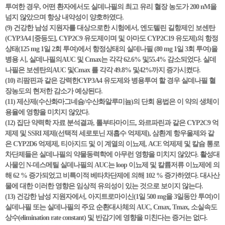
투여한 경우, 어떤 환자에서도 실데나필의 최고 유리 혈장 농도가 200 nM을
넘지 않았으며 항상 내약성이 양호하였다.
(9) 건강한 남성 지원자를 대상으로한 시험에서, 엔도텔린 길항제인 보센탄
(CYP3A4 [중등도], CYP2C9 유도제이며 및 아마도 CYP2C19 유도제)의 항정
상태(125 mg 1일 2회 투여)에서 항정상태의 실데나필 (80 mg 1일 3회 투여)을
병용 시, 실데나필의AUC 및 Cmax는 각각 62.6% 및55.4% 감소되었다. 실데
나필은 보센탄의AUC 및Cmax 를 각각 49.8% 및42%까지 증가시켰다.
(10) 리팜핀과 같은 강력한CYP3A4 유도제와 병용투여 할 경우 실데나필 혈
장농도의 현저한 감소가 예상된다.
(11) 제산제(수산화마그네슘/수산화알루미늄)의 단회 용법은 이 약의 생체이
용율에 영향을 미치지 않았다.
(12) 집단 약력학 자료 분석결과, 톨부타마이드, 와르파린과 같은 CYP2C9 억
제제 및 SSRI 제제(선택적 세로토닌 재흡수 억제제), 삼환계 항우울제와 같
은 CYP2D6 억제제, 티아지드 및 이 계열의 이뇨제, ACE 억제제 및 칼슘 통로
차단제들은 실데나필의 약물동력학에 아무런 영향을 미치지 않았다. 활성대
사물인 N-데스메틸 실데나필의 AUC는 loop 이뇨제 및 칼륨저류 이뇨제에 의
해 62 % 증가되었고 비특이적 베타차단제에 의해 102 % 증가하였다. 대사산
물에 대한 이러한 영향은 임상적 유의성이 있는 것으로 보이지 않는다.
(13) 건강한 남성 지원자에서, 아지트로마이신(1일 500 mg을 3일동안 투여)이
실데나필 또는 실데나필의 주요 순환대사체의 AUC, Cmax, Tmax, 소실속도
상수(elimination rate constant) 및 반감기에 영향을 미친다는 증거는 없다.