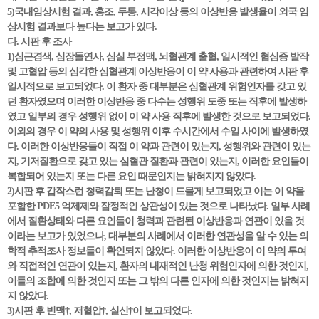
5)국내임상시험 결과, 홍조, 두통, 시각이상 등의 이상반응 발생율이 외국 임
상시험 결과보다 높다는 보고가 있다.
다. 시판 후 조사
1)심근경색, 심장돌연사, 심실 부정맥, 뇌혈관계 출혈, 일시적인 협심증 발작
및 고혈압 등의 심각한 심혈관계 이상반응이 이 약 사용과 관련하여 시판 후
일시적으로 보고되었다. 이 환자 중 대부분은 심혈관계 위험인자를 갖고 있
던 환자였으며 이러한 이상반응 중 다수는 성행위 도중 또는 직후에 발생하
였고 일부의 경우 성행위 없이 이 약 사용 직후에 발생한 것으로 보고되었다.
이외의 경우 이 약의 사용 및 성행위 이후 수시간에서 수일 사이에 발생하였
다. 이러한 이상반응들이 직접 이 약과 관련이 있는지, 성행위와 관련이 있는
지, 기저질환으로 갖고 있는 심혈관 질환과 관련이 있는지, 이러한 요인들이
복합되어 있는지 또는 다른 요인 때문인지는 밝혀지지 않았다.
2)시판 후 갑작스런 청력감퇴 또는 난청이 드물게 보고되었고 이는 이 약을
포함한 PDE5 억제제와 잠정적인 상관성이 있는 것으로 나타났다. 일부 사례
에서 질환상태와 다른 요인들이 청력과 관련된 이상반응과 연관이 있을 것
이라는 보고가 있었으나, 대부분의 사례에서 이러한 연관성을 알 수 있는 의
학적 추적조사 정보들이 확인되지 않았다. 이러한 이상반응이 이 약의 투여
와 직접적인 연관이 있는지, 환자의 내재적인 난청 위험인자에 의한 것인지,
이들의 조합에 의한 것인지 또는 그 밖의 다른 인자에 의한 것인지는 밝혀지
지 않았다.
3)시판 후 빈맥†, 저혈압†, 실신†이 보고되었다.