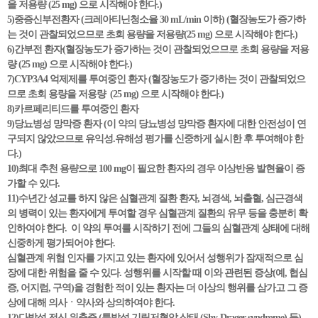
을 저용량 (25 mg) 으로 시작해야 한다.)
5)중증신부전환자 (크레아티닌청소율 30 mL/min 이하) (혈장농도가 증가하
는 것이 관찰되었으므로 초회 용량을 저용량(25 mg) 으로 시작해야 한다.)
6)간부전 환자(혈장농도가 증가하는 것이 관찰되었으므로 초회 용량을 저용
량 (25 mg) 으로 시작해야 한다.)
7)CYP3A4 억제제를 투여중인 환자 (혈장농도가 증가하는 것이 관찰되었으
므로 초회 용량을 저용량 (25 mg) 으로 시작해야 한다.)
8)카르페리티드를 투여중인 환자
9)당뇨병성 망막증 환자 (이 약의 당뇨병성 망막증 환자에 대한 안전성이 연
구되지 않았으므로 유익성.유해성 평가를 신중하게 실시한 후 투여해야 한
다.)
10)최대 추천 용량으로 100 mg이 필요한 환자의 경우 이상반응 발현율이 증
가할 수 있다.
11)수년간 성교를 하지 않은 심혈관계 질환 환자, 뇌경색, 뇌출혈, 심근경색
의 병력이 있는 환자에게 투여할 경우 심혈관계 질환의 유무 등을 충분히 확
인하여야 한다. 이 약의 투여를 시작하기 전에 그들의 심혈관계 상태에 대해
신중하게 평가되어야 한다.
심혈관계 위험 인자를 가지고 있는 환자에 있어서 성행위가 잠재적으로 심
장에 대한 위험을 줄 수 있다. 성행위를 시작할 때 이와 관련된 증상(예, 협심
증, 어지럼, 구역)을 경험한 적이 있는 환자는 더 이상의 행위를 삼가고 그 증
상에 대해 의사ㆍ약사와 상의하여야 한다.
12)다발성 전신 위축증 (특발성 기립저혈압 상태 (Shy-Drager syndrome) 등)