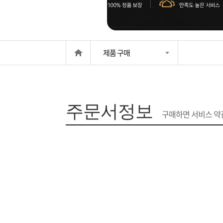
은?
구
꼴
섹
매
사
스
고
제품 구매
노
객
마
하
센
이
주
주문서정보
우
터
페
문
구매하면 서비스 약관
이
조
지
회