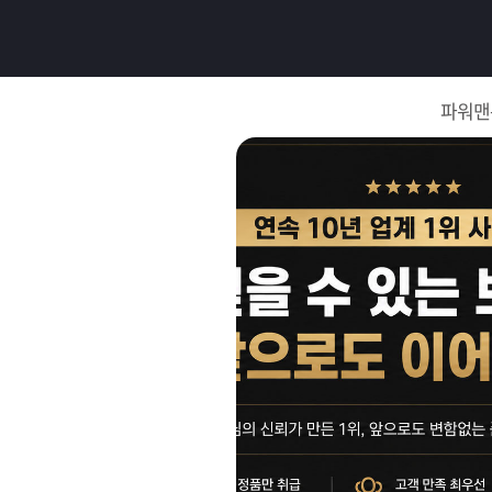
로
그
파워맨
인
로
그
인
이
회
필
원
가
요
입
Q&A
합
파
니
워
제
다.
맨
품
은