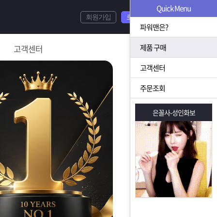
Quick Menu
회원가입
로그인
파워맨은?
제품 구매
고객센터
고객센터
주문조회
은꼴사-성인화보
은꼴사-성인화보