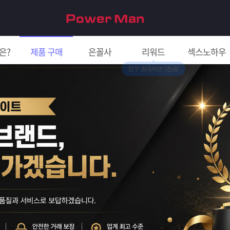
은?
제품 구매
은꼴사
리워드
섹스노하우
친구 초대하면 5천원!