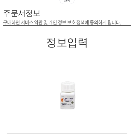
은?
구
꼴
섹
주문서정보
[무인택배함 이용 안내] 집 밖에 주소로 택배 받기
매
사
스
고
구매하면 서비스 약관 및 개인 정보 보호 정책에 동의하게 됩니다.
입금확인이 안되는 상황을 대비해 꼭 입금후 고객센터 연락바랍니다.
노
객
마
정보입력
[2026구정 연휴]설 연휴 배송 및 휴무 안내
하
센
이
주
우
터
페
문
이
조
지
회