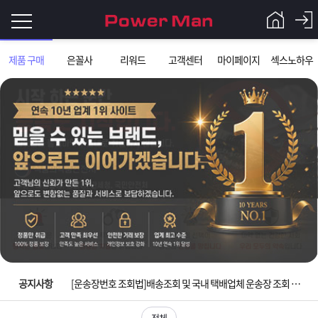
로
제품 구매
은꼴사
리워드
고객센터
마이페이지
섹스노하우
그
로
그
인
인
회
이
원
가
필
입
Q&A
요
파
입금확인이 안되는 상황을 대비해 꼭 입금후 고객센터 연락바랍니다.
합
워
제
[2026구정 연휴]설 연휴 배송 및 휴무 안내
니
맨
품
은
다.
공지사항
[운송장번호 조회법]배송조회 및 국내 택배업체 운송장 조회 하는법
[ios앱 오픈]아이폰 고객 앱설치 가능합니다.
전체