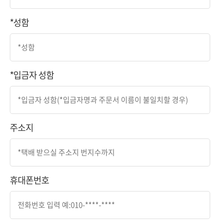
*성함
*입금자 성함
주소지
휴대폰번호