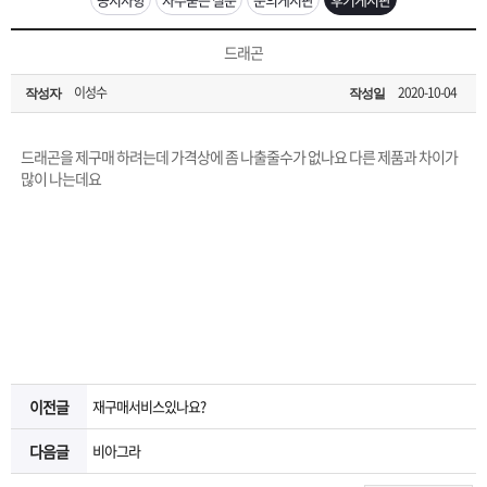
은?
구
꼴
섹
[무인택배함 이용 안내] 집 밖에 주소로 택배 받기
드래곤
매
사
스
고
이성수
2020-10-04
작성자
작성일
입금확인이 안되는 상황을 대비해 꼭 입금후 고객센터 연락바랍니다.
노
객
마
[2026구정 연휴]설 연휴 배송 및 휴무 안내
드래곤을 제구매 하려는데 가격상에 좀 나출줄수가 없나요 다른 제품과 차이가
하
센
이
주
많이 나는데요
우
터
페
문
이
조
지
회
이전글
재구매서비스있나요?
다음글
비아그라