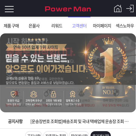
로
제품 구매
은꼴사
리워드
고객센터
마이페이지
섹스노하우
그
로
그
인
인
회
이
원
가
필
입
Q&A
요
파
입금확인이 안되는 상황을 대비해 꼭 입금후 고객센터 연락바랍니다.
합
워
제
[2026구정 연휴]설 연휴 배송 및 휴무 안내
니
맨
품
은
다.
공지사항
[운송장번호 조회법]배송조회 및 국내 택배업체 운송장 조회 하는법
[ios앱 오픈]아이폰 고객 앱설치 가능합니다.
공지사항
자주묻는 질문
문의게시판
후기게시판